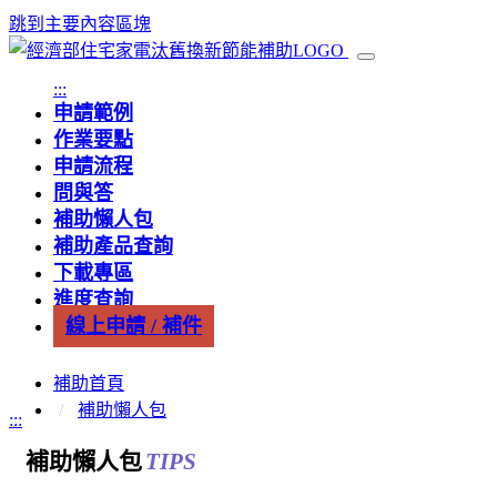
跳到主要內容區塊
:::
申請範例
作業要點
申請流程
問與答
補助懶人包
補助產品查詢
下載專區
進度查詢
線上申請 / 補件
補助首頁
補助懶人包
:::
補助懶人包
TIPS