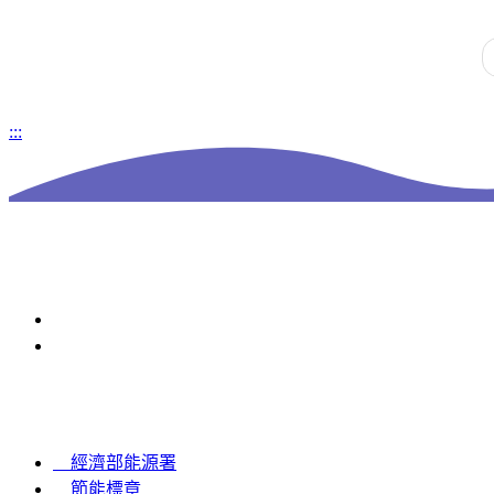
:::
Other Links
經濟部能源署
節能標章