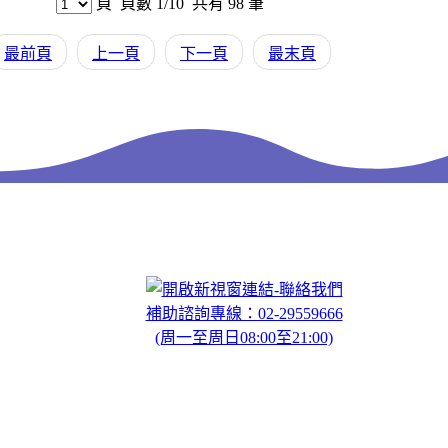
頁 頁數
1
/
10
共有 98 筆
最前頁
上一頁
下一頁
最末頁
聯絡我們
補助諮詢專線：02-29559666
(周一至周日08:00至21:00)