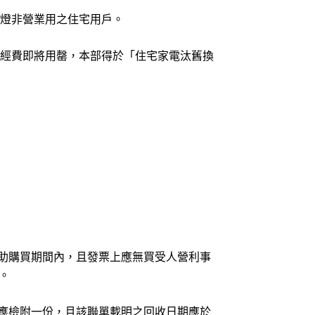
燈非營業用之住宅用戶。
經費即將用罄，本部得於「住宅家電汰舊換
助購買期間內，且發票上應無買受人營利事
。
應檢附一份，且該聯單載明之回收日期應於