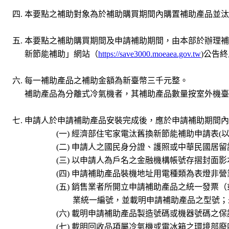
本要點之補助對象為於補助購買期間內購置補助產品並汰
本要點之補助購買期間及申請補助期間，由本部於辦理補
新節能補助」網站（
https://save3000.moeaea.gov.tw
)公告
每一補助產品之補助金額為新臺幣三千元整。
補助產品為分離式冷氣機者，其補助產品數量按室外機臺
申請人於申請補助產品安裝完成後，應於申請補助期間內
經濟部住宅家電汰舊換新節能補助申請表(
申請人之國民身分證、護照或中華民國居留
以申請人為戶名之金融機構帳號存摺封面影
申請補助產品裝機地址用電種類為表燈非營
銷售業者所開立申請補助產品之統一發票（
業統一編號，並載明申請補助產品之型號；
載明申請補助產品製造號碼或機器號碼之保
載明回收品項屬冷氣機或電冰箱之環境部廢