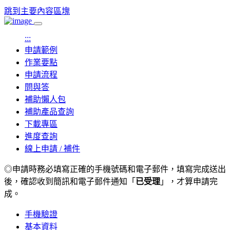
跳到主要內容區塊
:::
申請範例
作業要點
申請流程
問與答
補助懶人包
補助產品查詢
下載專區
進度查詢
線上申請 / 補件
◎申請時務必填寫正確的手機號碼和電子郵件，填寫完成送出
後，
確認收到簡訊和電子郵件通知「
已受理
」，才算申請完
成。
手機驗證
基本資料