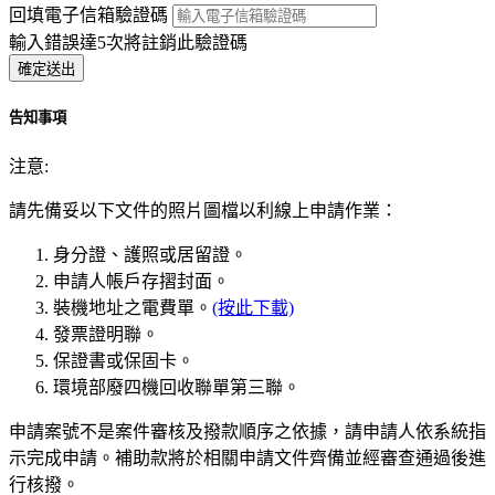
回填電子信箱驗證碼
輸入錯誤達5次將註銷此驗證碼
告知事項
注意:
請先備妥以下文件的照片圖檔以利線上申請作業：
身分證、護照或居留證。
申請人帳戶存摺封面。
裝機地址之電費單。
(按此下載)
發票證明聯。
保證書或保固卡。
環境部廢四機回收聯單第三聯。
申請案號不是案件審核及撥款順序之依據，請申請人依系統指
示完成申請。補助款將於相關申請文件齊備並經審查通過後進
行核撥。