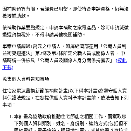
因補助預算有限，若經費已用罄，即使符合申請資格，仍無法
獲撥補助款。
依補助作業要點規定，申請本補助之家電產品，除可申請減徵
退還貨物稅外，不得申請其他機關補助。
單案申請超過1萬元之申請人，如屬經濟部適用「公職人員利
益衝突迴避法」第2條及第3條所定公職人員或關係人者， 申
請時請一併檢具「公職人員及關係人身分關係揭露表」
(按此
下載)
蒐集個人資料告知事項
住宅家電汰舊換新節能補助計畫(以下稱本計畫)為遵守個人資
料保護法規定，在您提供個人資料予本計畫前，依法告知下列
事項：
本計畫為協助政府推動住宅節能之相關工作，而獲取您
下列個人資料類別，姓名、身份別、連絡方式(包括但不
限於電話、電子信箱、通訊地址等)，或其他得以直接或