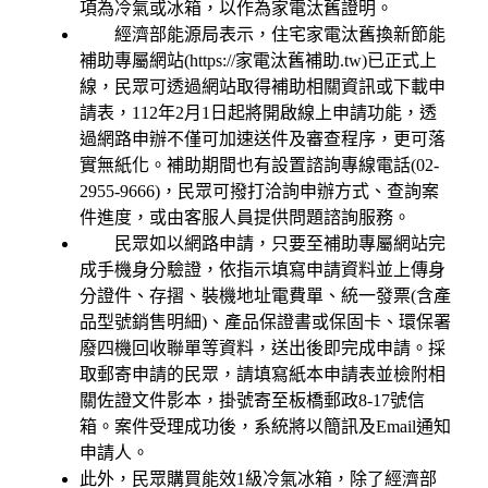
項為冷氣或冰箱，以作為家電汰舊證明。
經濟部能源局表示，住宅家電汰舊換新節能
補助專屬網站(https://家電汰舊補助.tw)已正式上
線，民眾可透過網站取得補助相關資訊或下載申
請表，112年2月1日起將開啟線上申請功能，透
過網路申辦不僅可加速送件及審查程序，更可落
實無紙化。補助期間也有設置諮詢專線電話(02-
2955-9666)，民眾可撥打洽詢申辦方式、查詢案
件進度，或由客服人員提供問題諮詢服務。
民眾如以網路申請，只要至補助專屬網站完
成手機身分驗證，依指示填寫申請資料並上傳身
分證件、存摺、裝機地址電費單、統一發票(含產
品型號銷售明細)、產品保證書或保固卡、環保署
廢四機回收聯單等資料，送出後即完成申請。採
取郵寄申請的民眾，請填寫紙本申請表並檢附相
關佐證文件影本，掛號寄至板橋郵政8-17號信
箱。案件受理成功後，系統將以簡訊及Email通知
申請人。
此外，民眾購買能效1級冷氣冰箱，除了經濟部