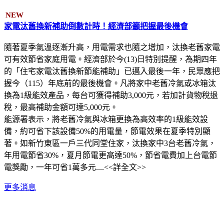
NEW
家電汰舊換新補助倒數計時！經濟部籲把握最後機會
隨著夏季氣溫逐漸升高，用電需求也隨之增加，汰換老舊家電
可有效節省家庭用電。經濟部於今(13)日特別提醒，為期四年
的「住宅家電汰舊換新節能補助」已邁入最後一年，民眾應把
握今（115）年底前的最後機會。凡將家中老舊冷氣或冰箱汰
換為1級能效產品，每台可獲得補助3,000元，若加計貨物稅退
稅，最高補助金額可達5,000元。
能源署表示，將老舊冷氣與冰箱更換為高效率的1級能效設
備，約可省下該設備50%的用電量，節電效果在夏季特別顯
著。如新竹東區一戶三代同堂住家，汰換家中3台老舊冷氣，
年用電節省30%，夏月節電更高達50%，節省電費加上台電節
電獎勵，一年可省1萬多元....<<詳全文>>
更多消息